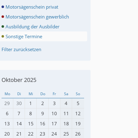
Motorsägenschein privat
Motorsägenschein gewerblich
Ausbildung der Ausbilder
Sonstige Termine
Filter zurücksetzen
Oktober 2025
Mo
Di
Mi
Do
Fr
Sa
So
29
30
1
2
3
4
5
6
7
8
9
10
11
12
13
14
15
16
17
18
19
20
21
22
23
24
25
26